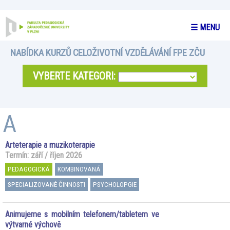
☰ MENU
NABÍDKA KURZŮ CELOŽIVOTNÍ VZDĚLÁVÁNÍ FPE ZČU
VYBERTE KATEGORI:
A
Arteterapie a muzikoterapie
Termín: září / říjen 2026
PEDAGOGICKÁ
KOMBINOVANÁ
SPECIALIZOVANÉ ČINNOSTI
PSYCHOLOPGIE
Animujeme s mobilním telefonem/tabletem ve
výtvarné výchově