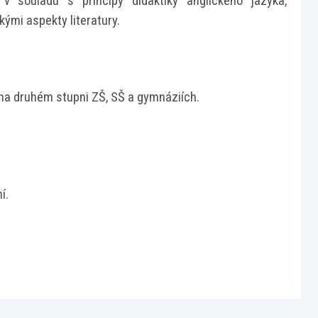
 v souladu s principy didaktiky anglického jazyka,
kými aspekty literatury.
 na druhém stupni ZŠ, SŠ a gymnáziích.
í.