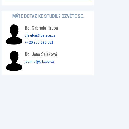
MÁTE DOTAZ KE STUDIU? OZVĚTE SE.
Bc. Gabriela Hrubá
ghruba@fpe.zcu.cz
+420 377 636 021
Bc. Jana Saláková
jeanne@krf.zcu.cz