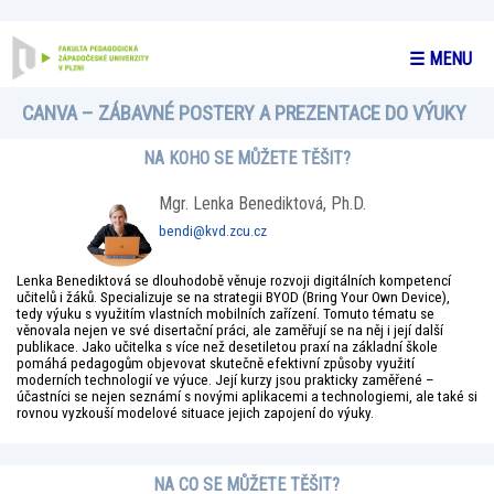
☰ MENU
CANVA – ZÁBAVNÉ POSTERY A PREZENTACE DO VÝUKY
NA KOHO SE MŮŽETE TĚŠIT?
Mgr. Lenka Benediktová, Ph.D.
bendi@kvd.zcu.cz
Lenka Benediktová se dlouhodobě věnuje rozvoji digitálních kompetencí
učitelů i žáků. Specializuje se na strategii BYOD (Bring Your Own Device),
tedy výuku s využitím vlastních mobilních zařízení. Tomuto tématu se
věnovala nejen ve své disertační práci, ale zaměřují se na něj i její další
publikace. Jako učitelka s více než desetiletou praxí na základní škole
pomáhá pedagogům objevovat skutečně efektivní způsoby využití
moderních technologií ve výuce. Její kurzy jsou prakticky zaměřené –
účastníci se nejen seznámí s novými aplikacemi a technologiemi, ale také si
rovnou vyzkouší modelové situace jejich zapojení do výuky.
NA CO SE MŮŽETE TĚŠIT?