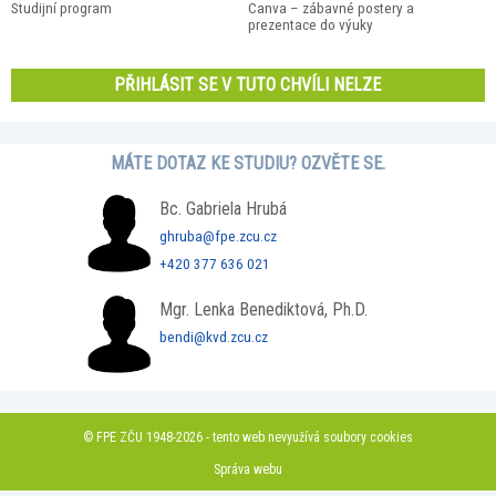
Studijní program
Canva – zábavné postery a
prezentace do výuky
PŘIHLÁSIT SE V TUTO CHVÍLI NELZE
MÁTE DOTAZ KE STUDIU? OZVĚTE SE.
Bc. Gabriela Hrubá
ghruba@fpe.zcu.cz
+420 377 636 021
Mgr. Lenka Benediktová, Ph.D.
bendi@kvd.zcu.cz
© FPE ZČU 1948-2026 - tento web nevyužívá soubory cookies
Správa webu