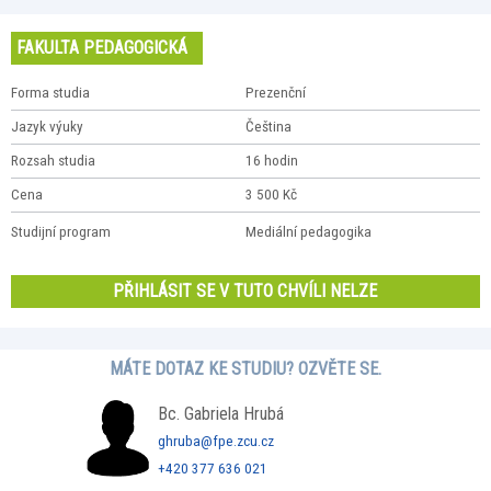
FAKULTA PEDAGOGICKÁ
Forma studia
Prezenční
Jazyk výuky
Čeština
Rozsah studia
16 hodin
Cena
3 500 Kč
Studijní program
Mediální pedagogika
PŘIHLÁSIT SE V TUTO CHVÍLI NELZE
MÁTE DOTAZ KE STUDIU? OZVĚTE SE.
Bc. Gabriela Hrubá
ghruba@fpe.zcu.cz
+420 377 636 021