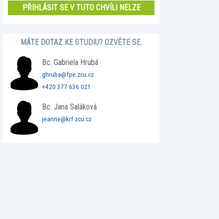
PŘIHLÁSIT SE V TUTO CHVÍLI NELZE
MÁTE DOTAZ KE STUDIU? OZVĚTE SE.
Bc. Gabriela Hrubá
ghruba@fpe.zcu.cz
+420 377 636 021
Bc. Jana Saláková
jeanne@krf.zcu.cz