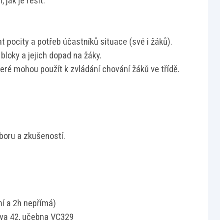
jak je řešit.
at pocity a potřeb účastníků situace (své i žáků).
loky a jejich dopad na žáky.
teré mohou použít k zvládání chování žáků ve třídě.
oboru a zkušeností.
ní a 2h nepřímá)
ova 42, učebna VC329