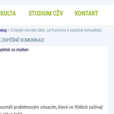
AKULTA
STUDIUM CŽV
KONTAKT
alog
> Zvládání chování žáků: od frustrace k úspěšné komunikaci
K ÚSPĚŠNÉ KOMUNIKACI
platek za studium
ozumět problémovým situacím, které ve třídách zažívají