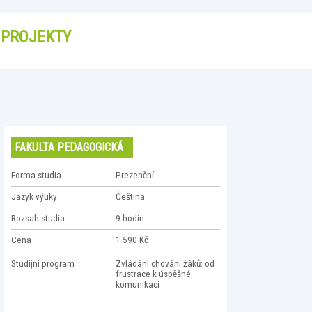
PROJEKTY
FAKULTA PEDAGOGICKÁ
Forma studia
Prezenční
Jazyk výuky
Čeština
Rozsah studia
9 hodin
Cena
1 590 Kč
Studijní program
Zvládání chování žáků: od
frustrace k úspěšné
komunikaci