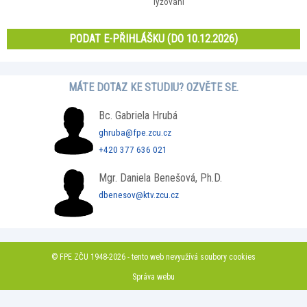
lyžování
PODAT E-PŘIHLÁŠKU (DO 10.12.2026)
MÁTE DOTAZ KE STUDIU? OZVĚTE SE.
Bc. Gabriela Hrubá
ghruba@fpe.zcu.cz
+420 377 636 021
Mgr. Daniela Benešová, Ph.D.
dbenesov@ktv.zcu.cz
© FPE ZČU 1948-2026 - tento web nevyužívá soubory cookies
Správa webu