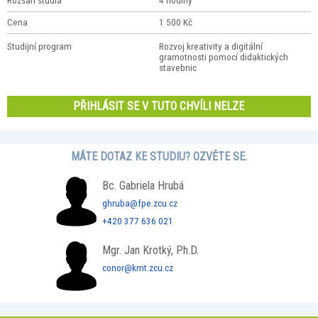
Rozsah studia
4 hodiny
Cena
1 500 Kč
Studijní program
Rozvoj kreativity a digitální
gramotnosti pomocí didaktických
stavebnic
PŘIHLÁSIT SE V TUTO CHVÍLI NELZE
MÁTE DOTAZ KE STUDIU? OZVĚTE SE.
Bc. Gabriela Hrubá
ghruba@fpe.zcu.cz
+420 377 636 021
Mgr. Jan Krotký, Ph.D.
conor@kmt.zcu.cz