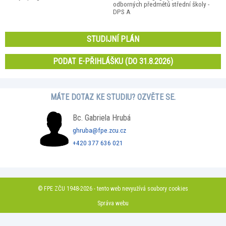
odborných předmětů střední školy -
DPS A
STUDIJNÍ PLÁN
PODAT E-PŘIHLÁŠKU (DO 31.8.2026)
MÁTE DOTAZ KE STUDIU? OZVĚTE SE.
Bc. Gabriela Hrubá
ghruba@fpe.zcu.cz
+420 377 636 021
© FPE ZČU 1948-2026 - tento web nevyužívá soubory cookies
Správa webu