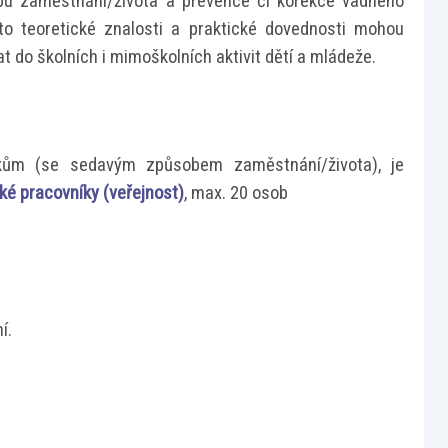
 zaměstnání/života a prevence či korekce vadného
yto teoretické znalosti a praktické dovednosti mohou
t do školních i mimoškolních aktivit dětí a mládeže.
kům (se sedavým způsobem zaměstnání/života), je
é pracovníky (veřejnost)
, max. 20 osob
í.