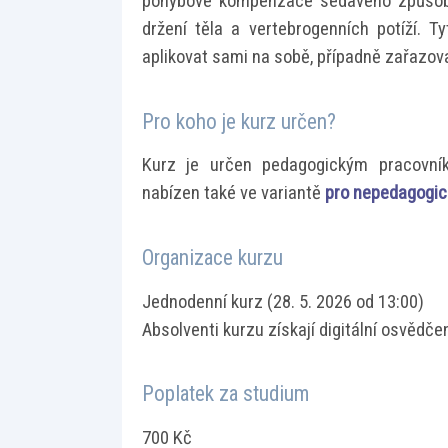
pohybové kompenzace sedavého způsobu
držení těla a vertebrogenních potíží. T
aplikovat sami na sobě, případně zařazova
Pro koho je kurz určen?
Kurz je určen pedagogickým pracovní
nabízen také ve variantě
pro nepedagogick
Organizace kurzu
Jednodenní kurz (28. 5. 2026 od 13:00)
Absolventi kurzu získají digitální osvědčen
Poplatek za studium
700 Kč