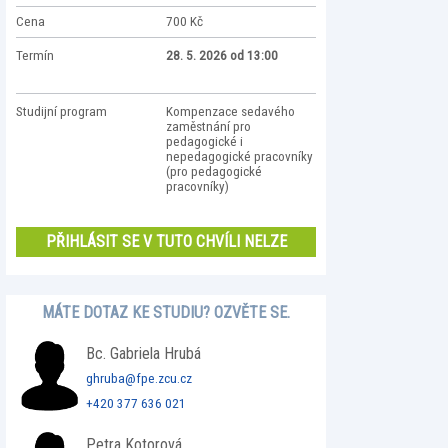
Cena
700 Kč
Termín
28. 5. 2026 od 13:00
Studijní program
Kompenzace sedavého
zaměstnání pro
pedagogické i
nepedagogické pracovníky
(pro pedagogické
pracovníky)
PŘIHLÁSIT SE V TUTO CHVÍLI NELZE
MÁTE DOTAZ KE STUDIU? OZVĚTE SE.
Bc. Gabriela Hrubá
ghruba@fpe.zcu.cz
+420 377 636 021
Petra Kotorová