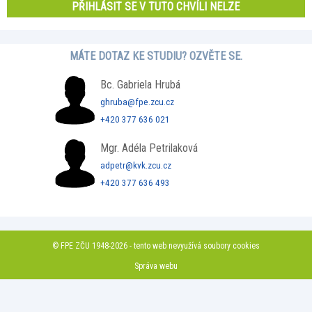
PŘIHLÁSIT SE V TUTO CHVÍLI NELZE
MÁTE DOTAZ KE STUDIU? OZVĚTE SE.
Bc. Gabriela Hrubá
ghruba@fpe.zcu.cz
+420 377 636 021
Mgr. Adéla Petrilaková
adpetr@kvk.zcu.cz
+420 377 636 493
© FPE ZČU 1948-2026 - tento web nevyužívá soubory cookies
Správa webu