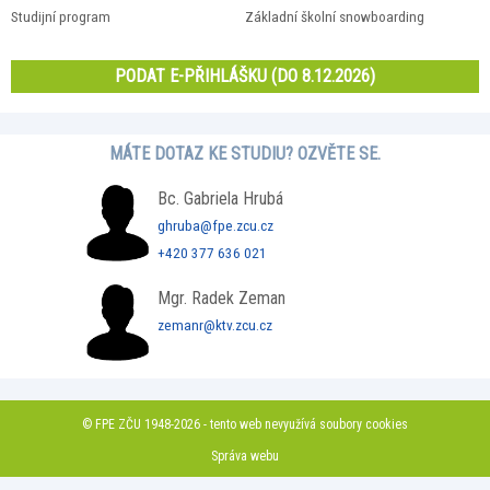
Studijní program
Základní školní snowboarding
PODAT E-PŘIHLÁŠKU (DO 8.12.2026)
MÁTE DOTAZ KE STUDIU? OZVĚTE SE.
Bc. Gabriela Hrubá
ghruba@fpe.zcu.cz
+420 377 636 021
Mgr. Radek Zeman
zemanr@ktv.zcu.cz
© FPE ZČU 1948-2026 - tento web nevyužívá soubory cookies
Správa webu