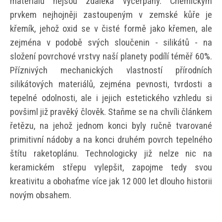
materiálu nejsou zdaleka vyčerpány. Chemickým
prvkem nejhojněji zastoupeným v zemské kůře je
křemík, jehož oxid se v čisté formě jako křemen, ale
zejména v podobě svých sloučenin - silikátů - na
složení povrchové vrstvy naší planety podílí téměř 60%.
Příznivých mechanických vlastností přírodních
silikátových materiálů, zejména pevnosti, tvrdosti a
tepelné odolnosti, ale i jejich estetického vzhledu si
povšiml již pravěký člověk. Staňme se na chvíli článkem
řetězu, na jehož jednom konci byly ručně tvarované
primitivní nádoby a na konci druhém povrch tepelného
štítu raketoplánu. Technologicky již nelze nic na
keramickém střepu vylepšit, zapojme tedy svou
kreativitu a obohaťme více jak 12 000 let dlouho historii
novým obsahem.