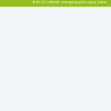
© FPE ZČU 1948-2026 - tento web nevyužívá soubory cookies