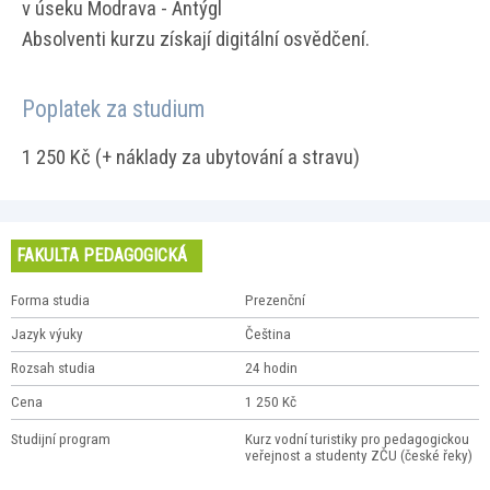
v úseku Modrava - Antýgl
Absolventi kurzu získají digitální osvědčení.
Poplatek za studium
1 250 Kč (+ náklady za ubytování a stravu)
FAKULTA PEDAGOGICKÁ
Forma studia
Prezenční
Jazyk výuky
Čeština
Rozsah studia
24 hodin
Cena
1 250 Kč
Studijní program
Kurz vodní turistiky pro pedagogickou
veřejnost a studenty ZČU (české řeky)