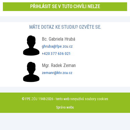
PŘIHLÁSIT SE V TUTO CHVÍLI NELZE
MÁTE DOTAZ KE STUDIU? OZVĚTE SE.
Bc. Gabriela Hrubá
ghruba@fpe.zcu.cz
+420 377 636 021
Mgr. Radek Zeman
zemanr@ktv.zcu.cz
© FPE ZČU 1948-2026 - tento web nevyužívá soubory cookies
Správa webu