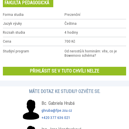
FAKULTA PEDAGOGICKÁ
Forma studia
Prezenční
Jazyk výuky
Čeština
Rozsah studia
4 hodiny
Cena
700 Kč
Studijní program
Od nerostů k horninám: víte, co je
Bowenovo schéma?
PŘIHLÁSIT SE V TUTO CHVÍLI NELZE
MÁTE DOTAZ KE STUDIU? OZVĚTE SE.
Bc. Gabriela Hrubá
ghruba@fpe.zcu.cz
+420 377 636 021