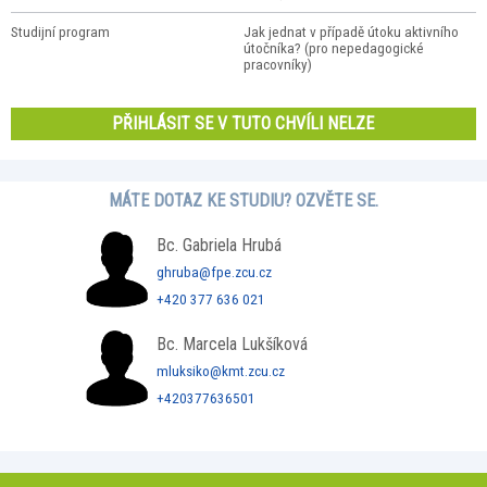
Studijní program
Jak jednat v případě útoku aktivního
útočníka? (pro nepedagogické
pracovníky)
PŘIHLÁSIT SE V TUTO CHVÍLI NELZE
MÁTE DOTAZ KE STUDIU? OZVĚTE SE.
Bc. Gabriela Hrubá
ghruba@fpe.zcu.cz
+420 377 636 021
Bc. Marcela Lukšíková
mluksiko@kmt.zcu.cz
+420377636501