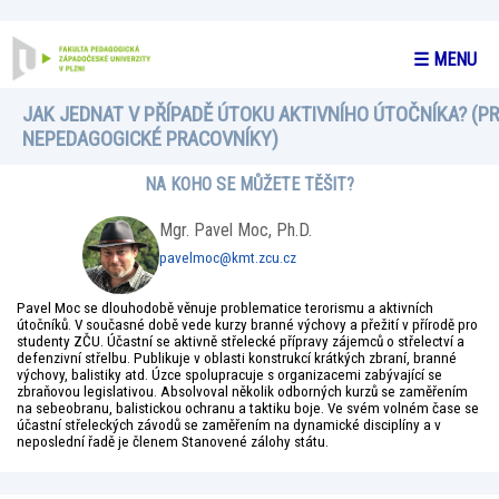
☰ MENU
JAK JEDNAT V PŘÍPADĚ ÚTOKU AKTIVNÍHO ÚTOČNÍKA? (P
NEPEDAGOGICKÉ PRACOVNÍKY)
NA KOHO SE MŮŽETE TĚŠIT?
Mgr. Pavel Moc, Ph.D.
pavelmoc@kmt.zcu.cz
Pavel Moc se dlouhodobě věnuje problematice terorismu a aktivních
útočníků. V současné době vede kurzy branné výchovy a přežití v přírodě pro
studenty ZČU. Účastní se aktivně střelecké přípravy zájemců o střelectví a
defenzivní střelbu. Publikuje v oblasti konstrukcí krátkých zbraní, branné
výchovy, balistiky atd. Úzce spolupracuje s organizacemi zabývající se
zbraňovou legislativou. Absolvoval několik odborných kurzů se zaměřením
na sebeobranu, balistickou ochranu a taktiku boje. Ve svém volném čase se
účastní střeleckých závodů se zaměřením na dynamické disciplíny a v
neposlední řadě je členem Stanovené zálohy státu.