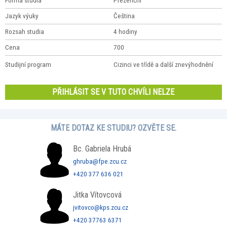
Forma studia
Prezenční
Jazyk výuky
Čeština
Rozsah studia
4 hodiny
Cena
700
Studijní program
Cizinci ve třídě a další znevýhodnění
PŘIHLÁSIT SE V TUTO CHVÍLI NELZE
MÁTE DOTAZ KE STUDIU? OZVĚTE SE.
Bc. Gabriela Hrubá
ghruba@fpe.zcu.cz
+420 377 636 021
Jitka Vítovcová
jvitovco@kps.zcu.cz
+420 37763 6371