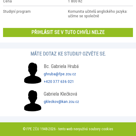
Cena
1 800 Kč
Studijní program
Komunita učitelů anglického jazyka:
učíme se společně
PŘIHLÁSIT SE V TUTO CHVÍLI NELZE
MÁTE DOTAZ KE STUDIU? OZVĚTE SE.
Bc. Gabriela Hrubá
ghruba@fpe.zcu.cz
+420 377 636 021
Gabriela Klečková
gkleckov@kan.zcu.cz
© FPE ZČU 1948-2026 - tento web nevyužívá soubory cookies