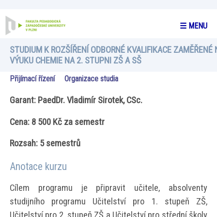
☰ MENU
STUDIUM K ROZŠÍŘENÍ ODBORNÉ KVALIFIKACE ZAMĚŘENÉ 
VÝUKU CHEMIE NA 2. STUPNI ZŠ A SŠ
Přijímací řízení
Organizace studia
Garant: PaedDr. Vladimír Sirotek, CSc.
Cena: 8 500 Kč za semestr
Rozsah: 5 semestrů
Anotace kurzu
Cílem programu je připravit učitele, absolventy
studijního programu Učitelství pro 1. stupeň ZŠ,
Učitelství pro 2. stupeň ZŠ a Učitelství pro střední školy