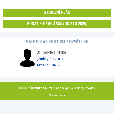
STUDIJNÍ PLÁN
PODAT E-PŘIHLÁŠKU (DO 31.8.2026)
MÁTE DOTAZ KE STUDIU? OZVĚTE SE.
Bc. Gabriela Hrubá
ghruba@fpe.zcu.cz
+420 377 636 021
© FPE ZČU 1948-2026 - tento web nevyužívá soubory cookies
Správa webu