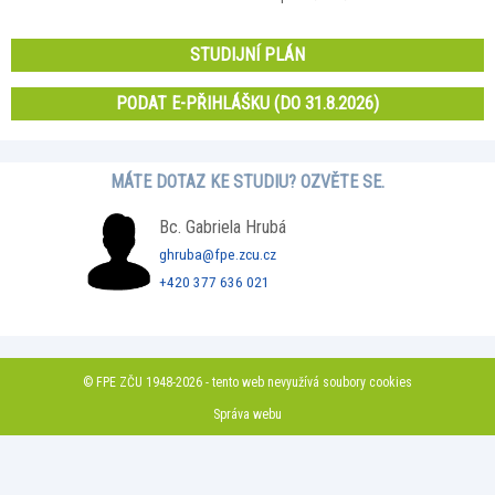
STUDIJNÍ PLÁN
PODAT E-PŘIHLÁŠKU (DO 31.8.2026)
MÁTE DOTAZ KE STUDIU? OZVĚTE SE.
Bc. Gabriela Hrubá
ghruba@fpe.zcu.cz
+420 377 636 021
© FPE ZČU 1948-2026 - tento web nevyužívá soubory cookies
Správa webu