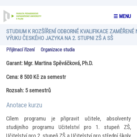
☰ MENU
STUDIUM K ROZŠÍŘENÍ ODBORNÉ KVALIFIKACE ZAMĚŘENÉ 
VÝUKU ČESKÉHO JAZYKA NA 2. STUPNI ZŠ A SŠ
Přijímací řízení
Organizace studia
Garant: Mgr. Martina Spěváčková, Ph.D.
Cena: 8 500 Kč za semestr
Rozsah: 5 semestrů
Anotace kurzu
Cílem programu je připravit učitele, absolventy
studijního programu Učitelství pro 1. stupeň ZŠ,
Učitelství pro 2. stupeň ZŠ a Učitelství pro střední školy