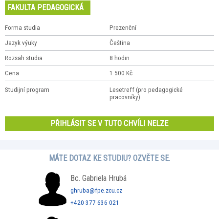
FAKULTA PEDAGOGICKÁ
Forma studia
Prezenční
Jazyk výuky
Čeština
Rozsah studia
8 hodin
Cena
1 500 Kč
Studijní program
Lesetreff (pro pedagogické
pracovníky)
PŘIHLÁSIT SE V TUTO CHVÍLI NELZE
MÁTE DOTAZ KE STUDIU? OZVĚTE SE.
Bc. Gabriela Hrubá
ghruba@fpe.zcu.cz
+420 377 636 021