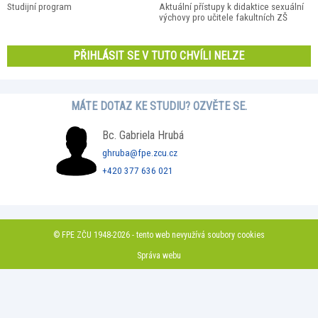
Studijní program
Aktuální přístupy k didaktice sexuální
výchovy pro učitele fakultních ZŠ
PŘIHLÁSIT SE V TUTO CHVÍLI NELZE
MÁTE DOTAZ KE STUDIU? OZVĚTE SE.
Bc. Gabriela Hrubá
ghruba@fpe.zcu.cz
+420 377 636 021
© FPE ZČU 1948-2026 - tento web nevyužívá soubory cookies
Správa webu