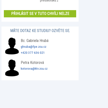
předškoláků 2
PŘIHLÁSIT SE V TUTO CHVÍLI NELZE
MÁTE DOTAZ KE STUDIU? OZVĚTE SE.
Bc. Gabriela Hrubá
ghruba@fpe.zcu.cz
+420 377 636 021
Petra Kotorová
kotorova@ktv.zcu.cz