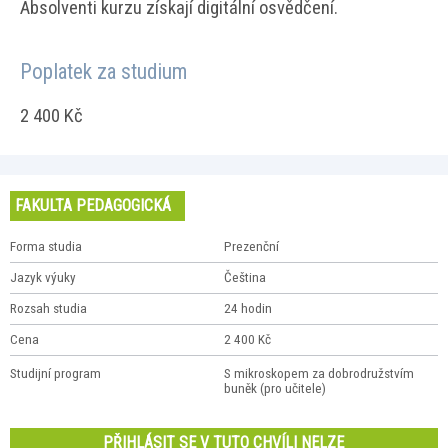
Absolventi kurzu získají digitální osvědčení.
Poplatek za studium
2 400 Kč
FAKULTA PEDAGOGICKÁ
Forma studia
Prezenční
Jazyk výuky
Čeština
Rozsah studia
24 hodin
Cena
2 400 Kč
Studijní program
S mikroskopem za dobrodružstvím
buněk (pro učitele)
PŘIHLÁSIT SE V TUTO CHVÍLI NELZE