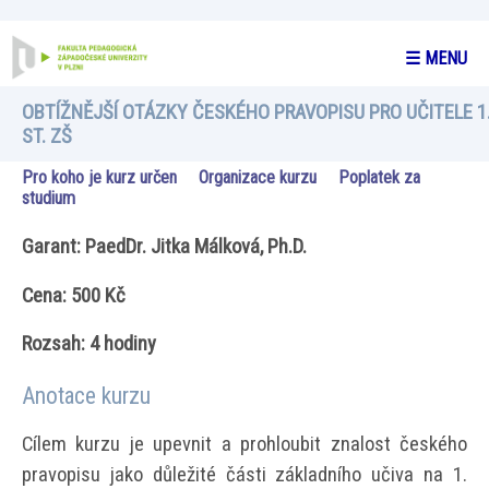
☰ MENU
OBTÍŽNĚJŠÍ OTÁZKY ČESKÉHO PRAVOPISU PRO UČITELE 1
ST. ZŠ
Pro koho je kurz určen
Organizace kurzu
Poplatek za
studium
Garant: PaedDr. Jitka Málková, Ph.D.
Cena: 500 Kč
Rozsah: 4 hodiny
Anotace kurzu
Cílem kurzu je upevnit a prohloubit znalost českého
pravopisu jako důležité části základního učiva na 1.