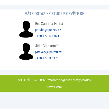
MÁTE DOTAZ KE STUDIU? OZVĚTE SE.
Bc. Gabriela Hrubá
ghruba@fpe.zcu.cz
+420 377 636 021
Jitka Vítovcová
jvitovco@kps.zcu.cz
+420 37763 6371
© FPE ZČU 1948-2026 - tento web nevyužívá soubory cookies
Správa webu