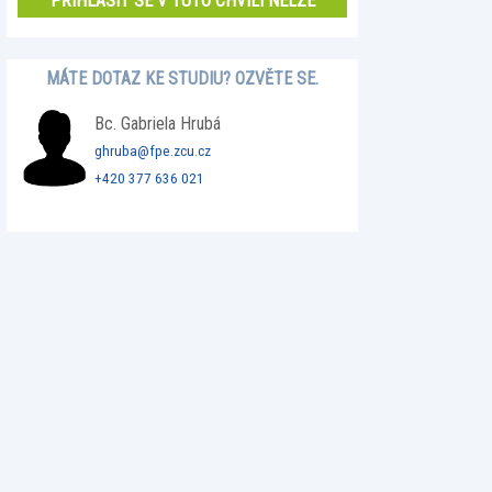
PŘIHLÁSIT SE V TUTO CHVÍLI NELZE
MÁTE DOTAZ KE STUDIU? OZVĚTE SE.
Bc. Gabriela Hrubá
ghruba@fpe.zcu.cz
+420 377 636 021