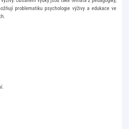
i výživy. Obsahem výuky jsou také témata z pedagogiky,
možňují problematiku psychologie výživy a edukace ve
ch.
í.