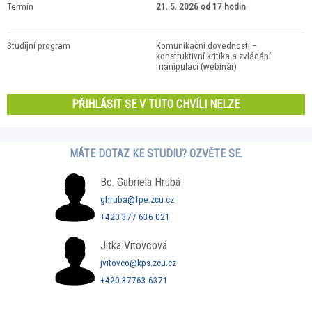
Termín
21. 5. 2026 od 17 hodin
Studijní program
Komunikační dovednosti –
konstruktivní kritika a zvládání
manipulací (webinář)
PŘIHLÁSIT SE V TUTO CHVÍLI NELZE
MÁTE DOTAZ KE STUDIU? OZVĚTE SE.
Bc. Gabriela Hrubá
ghruba@fpe.zcu.cz
+420 377 636 021
Jitka Vítovcová
jvitovco@kps.zcu.cz
+420 37763 6371