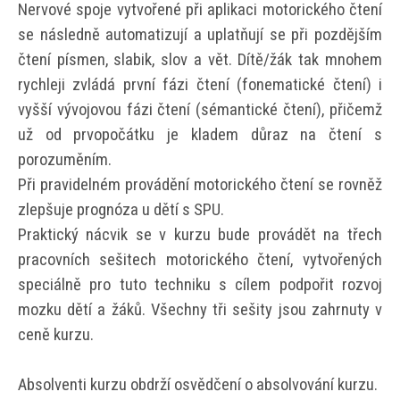
Nervové spoje vytvořené při aplikaci motorického čtení
se následně automatizují a uplatňují se při pozdějším
čtení písmen, slabik, slov a vět. Dítě/žák tak mnohem
rychleji zvládá první fázi čtení (fonematické čtení) i
vyšší vývojovou fázi čtení (sémantické čtení), přičemž
už od prvopočátku je kladem důraz na čtení s
porozuměním.
Při pravidelném provádění motorického čtení se rovněž
zlepšuje prognóza u dětí s SPU.
Praktický nácvik se v kurzu bude provádět na třech
pracovních sešitech motorického čtení, vytvořených
speciálně pro tuto techniku s cílem podpořit rozvoj
mozku dětí a žáků. Všechny tři sešity jsou zahrnuty v
ceně kurzu.
Absolventi kurzu obdrží osvědčení o absolvování kurzu.