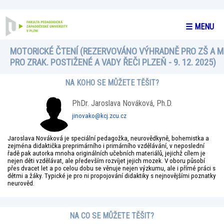
☰ MENU
MOTORICKÉ ČTENÍ (REZERVOVÁNO VÝHRADNĚ PRO ZŠ A 
PRO ZRAK. POSTIŽENÉ A VADY ŘEČI PLZEŇ - 9. 12. 2025)
NA KOHO SE MŮŽETE TĚŠIT?
PhDr. Jaroslava Nováková, Ph.D.
jinovako@kcj.zcu.cz
Jaroslava Nováková je speciální pedagožka, neurovědkyně, bohemistka a
zejména didaktička preprimárního i primárního vzdělávání, v neposlední
řadě pak autorka mnoha originálních učebních materiálů, jejichž cílem je
nejen děti vzdělávat, ale především rozvíjet jejich mozek. V oboru působí
přes dvacet let a po celou dobu se věnuje nejen výzkumu, ale i přímé práci s
dětmi a žáky. Typické je pro ni propojování didaktiky s nejnovějšími poznatky
neurověd.
NA CO SE MŮŽETE TĚŠIT?