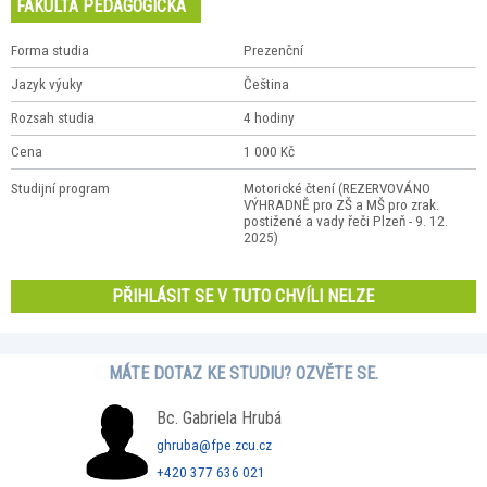
FAKULTA PEDAGOGICKÁ
Forma studia
Prezenční
Jazyk výuky
Čeština
Rozsah studia
4 hodiny
Cena
1 000 Kč
Studijní program
Motorické čtení (REZERVOVÁNO
VÝHRADNĚ pro ZŠ a MŠ pro zrak.
postižené a vady řeči Plzeň - 9. 12.
2025)
PŘIHLÁSIT SE V TUTO CHVÍLI NELZE
MÁTE DOTAZ KE STUDIU? OZVĚTE SE.
Bc. Gabriela Hrubá
ghruba@fpe.zcu.cz
+420 377 636 021