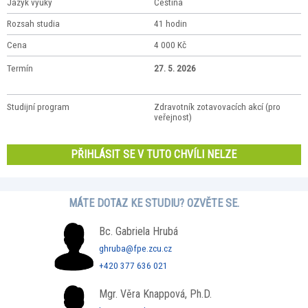
Jazyk výuky
Čeština
Rozsah studia
41 hodin
Cena
4 000 Kč
Termín
27. 5. 2026
Studijní program
Zdravotník zotavovacích akcí (pro
veřejnost)
PŘIHLÁSIT SE V TUTO CHVÍLI NELZE
MÁTE DOTAZ KE STUDIU? OZVĚTE SE.
Bc. Gabriela Hrubá
ghruba@fpe.zcu.cz
+420 377 636 021
Mgr. Věra Knappová, Ph.D.