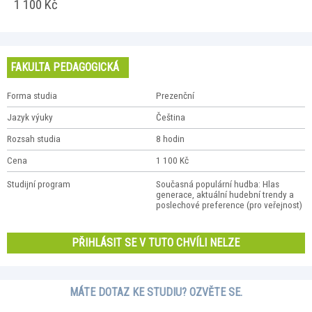
1 100 Kč
FAKULTA PEDAGOGICKÁ
Forma studia
Prezenční
Jazyk výuky
Čeština
Rozsah studia
8 hodin
Cena
1 100 Kč
Studijní program
Současná populární hudba: Hlas
generace, aktuální hudební trendy a
poslechové preference (pro veřejnost)
PŘIHLÁSIT SE V TUTO CHVÍLI NELZE
MÁTE DOTAZ KE STUDIU? OZVĚTE SE.