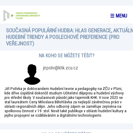
☰ MENU
SOUČASNÁ POPULÁRNÍ HUDBA: HLAS GENERACE, AKTUÁLN
HUDEBNÍ TRENDY A POSLECHOVÉ PREFERENCE (PRO
VEŘEJNOST)
NA KOHO SE MŮŽETE TĚŠIT?
jirpoliv@khk.zcu.cz
Jiří Polívka je doktorandem Hudební teorie a pedagogiky na ZČU v Plzni,
kde dříve úspěšně dokončil studium Učitelství dějepisu a hudební výchovy
pro střední školy. V současnosti působí jako tajemník KHK. V roce 2023 se
stal laureátem Ceny Miloslava Bělohlávka za nejlepší závěrečnou práci v
oblasti regionálních dějin. Jeho odborný zájem se zaměřuje zejména na
spolkovou činnost v 19. stol. Nově také publikuje v oblasti hudební kultury a
jejího propojení se vzděláváním a digitálními technologiemi.